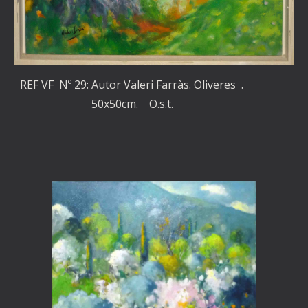
REF VF Nº
29
: Autor Valeri Farràs.
Oliveres
.
50x50cm. O.s.t.