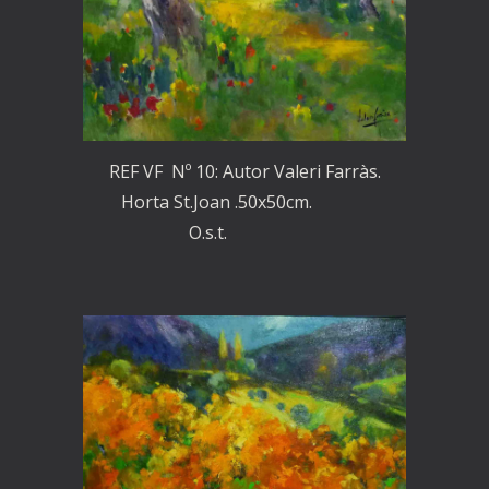
REF VF Nº 10: Autor Valeri Farràs.
Horta St.Joan .50x50cm.
O.s.t.