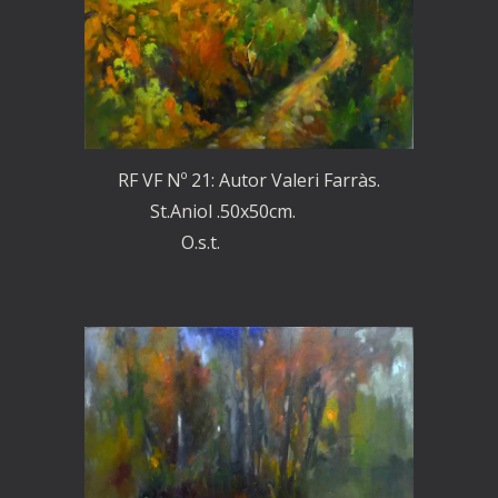
RF VF Nº 21: Autor Valeri Farràs.
St.Aniol .50x50cm.
O.s.t.