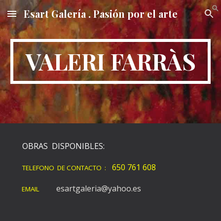
Esart Galería . Pasión por el arte
Skip to main content
Skip to navigation
VALERI FARRÀS
OBRAS DISPONIBLES:
650 761 608
TELEFONO DE CONTACTO :
esartgaleria@yahoo.es
EMAIL