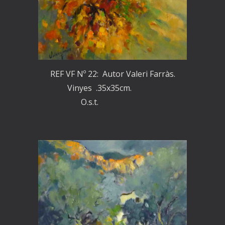
REF VF Nº 22: Autor Valeri Farràs.
Vinyes .35x35cm.
O.s.t.