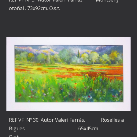
otoñal
. 73x92cm. O.s.t.
REF VF Nº
30
: Autor Valeri Farràs.
Roselles a
Bigues
.
65
x
45
cm.