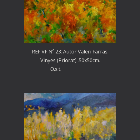
REF VF Nº 23: Autor Valeri Farràs.
Vinyes (Priorat) .50x50cm.
O.s.t.