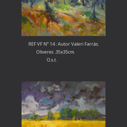
REF VF Nº 14 : Autor Valeri Farràs.
Oliveres .35x35cm.
O.s.t.