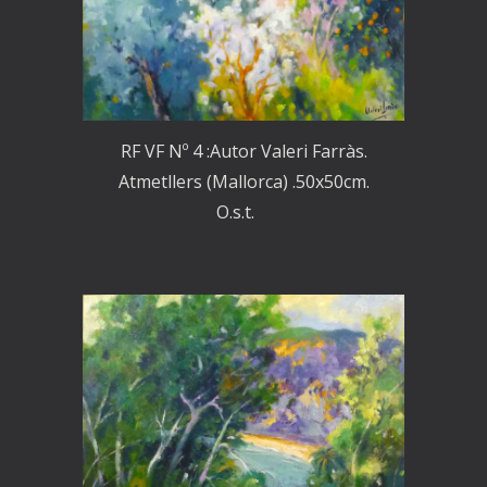
RF VF Nº 4 :Autor Valeri Farràs.
Atmetllers (Mallorca) .50x50cm.
O.s.t.