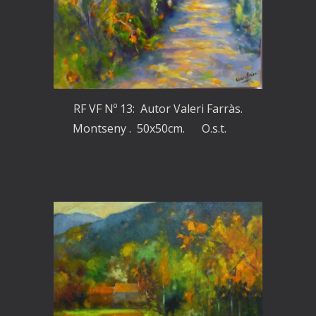
RF VF Nº 13: Autor Valeri Farràs.
Montseny . 50x50cm.
O.s.t.