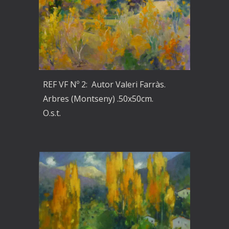
REF VF Nº 2: Autor Valeri Farràs.
Arbres (Montseny) .50x50cm.
O.s.t.